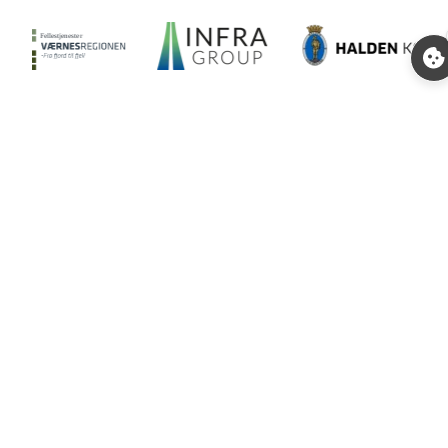
Enterprise Plus
Et selvgående og brukervennlig ERP-
system som er tilpasset deg.
Enterprise Plus er en totalløsning for
HR, lønn, økonomi og innkjøp. Se
video av løsningen: