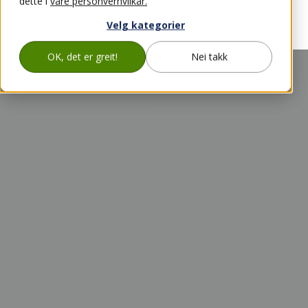
dette i
våre personvernvilkår.
Velg kategorier
OK, det er greit!
Nei takk