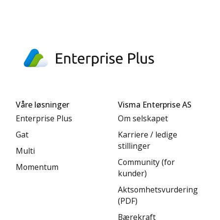
Vi ser frem til å høre fra deg, og du kan også
sende
oss en henvendelse
for å starte prosessen.
Våre løsninger
Visma Enterprise AS
Enterprise Plus
Om selskapet
Gat
Karriere / ledige
stillinger
Multi
Community (for
Momentum
kunder)
Aktsomhetsvurdering
(PDF)
Bærekraft