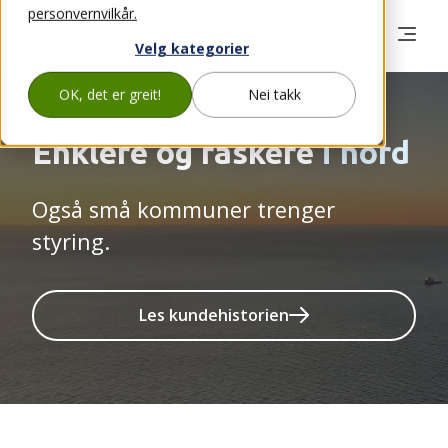
personvernvilkår.
Velg kategorier
OK, det er greit!
Nei takk
Enklere og raskere
i nord
Også små kommuner trenger
styring.
Les kundehistorien