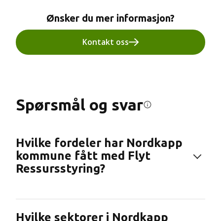
Ønsker du mer informasjon?
Kontakt oss
Spørsmål og svar
Hvilke fordeler har Nordkapp
kommune fått med Flyt
Ressursstyring?
Kommunen har oppnådd forutsigbar lønn, bedre
Hvilke sektorer i Nordkapp
timestyring og en fleksibel oversikt for både